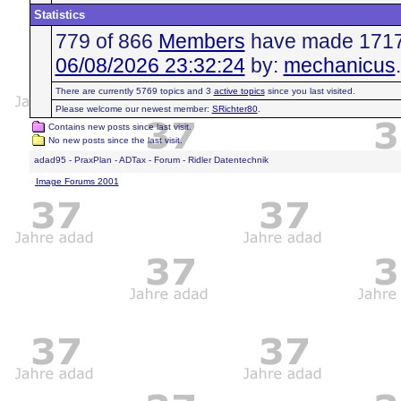
Statistics
779 of 866
Members
have made 17171 
06/08/2026 23:32:24
by:
mechanicus
.
There are currently 5769 topics and 3
active topics
since you last visited.
Please welcome our newest member:
SRichter80
.
Contains new posts since last visit.
No new posts since the last visit.
adad95 - PraxPlan - ADTax - Forum - Ridler Datentechnik
Image Forums 2001