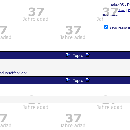
adad95 - P
Home
|
P
Username:
Save Passwo
Topic
 veröffentlicht.
Topic