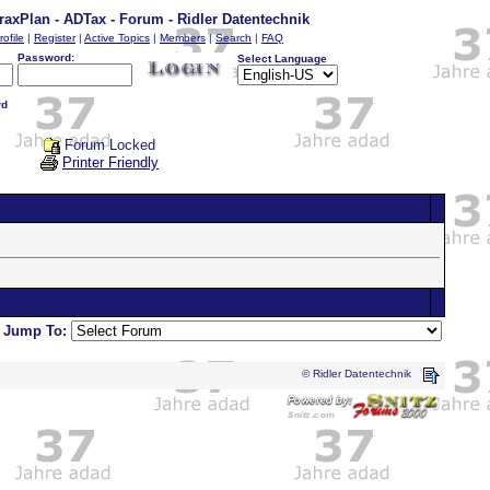
raxPlan - ADTax - Forum - Ridler Datentechnik
rofile
|
Register
|
Active Topics
|
Members
|
Search
|
FAQ
Password:
Select Language
rd
Forum Locked
Printer Friendly
Jump To:
© Ridler Datentechnik