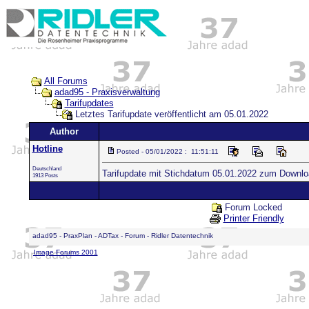
All Forums
adad95 - Praxisverwaltung
Tarifupdates
Letztes Tarifupdate veröffentlicht am 05.01.2022
Author
Hotline
Posted - 05/01/2022 : 11:51:11
Deutschland
Tarifupdate mit Stichdatum 05.01.2022 zum Download
1913 Posts
Forum Locked
Printer Friendly
adad95 - PraxPlan - ADTax - Forum - Ridler Datentechnik
Image Forums 2001