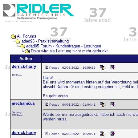
All Forums
adad95 - Praxisverwaltung
adad95 Forum - Kundenfragen - Lösungen
Doku wird als Leistung nicht mehr gedruckt
Author
derrick-harry
Posted - 02/03/2022 : 16:59:16
179 Posts
Hallo!
Bei uns wird momentan hinten auf der Verordnung bei 
obwohl Datum für die Leistung vergeben ist, Feld im
Es geht voran...
mechanicus
Posted - 04/03/2022 : 01:04:41
Germany
Wurde bei mir nie ausgedruckt. Habe ich auch nicht ä
2116 Posts
werden muss.
derrick-harry
Posted - 04/03/2022 : 10:29:24