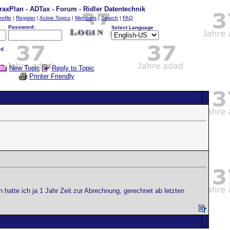
raxPlan - ADTax - Forum - Ridler Datentechnik
rofile
|
Register
|
Active Topics
|
Members
|
Search
|
FAQ
Password:
Select Language
rd
New Topic
Reply to Topic
Printer Friendly
atte ich ja 1 Jahr Zeit zur Abrechnung, gerechnet ab letzten