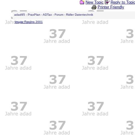
New Topic
Reply to Topi
Printer Friendly
adad95 - PraxPlan - ADTax - Forum - Ridler Datentechnik
Image Forums 2001