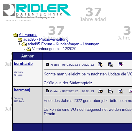
All Forums
adad95 - Praxisverwaltung
adad95 Forum - Kundenfragen - Lösungen
Verordnungen bis 12/2020
Author
bernhardb
Posted - 08/03/2022 : 09:29:12
Germany
Könnte man vielleicht beim nächsten Update die V
45 Posts
Grüße aus der Südwestpfalz
herrmanj
Posted - 08/03/2022 : 10:06:13
Germany
Ende des Jahres 2022 gern, aber jetzt bitte noch ni
1170 Posts
Es könnte eine VO noch abgerechnet werden müssen,
Termin.