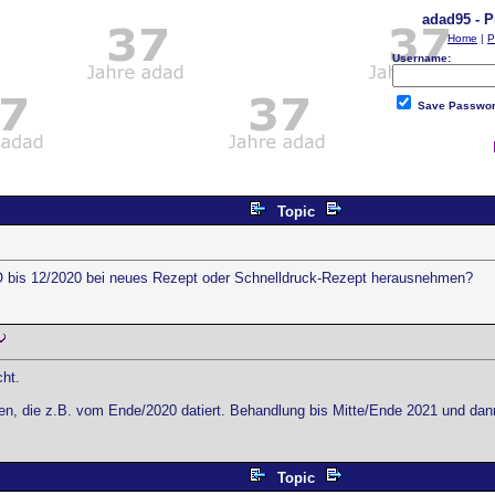
adad95 - P
Home
|
P
Username:
Save Passwo
Topic
O bis 12/2020 bei neues Rezept oder Schnelldruck-Rezept herausnehmen?
cht.
 die z.B. vom Ende/2020 datiert. Behandlung bis Mitte/Ende 2021 und dann h
Topic