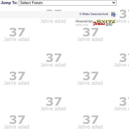
Jump To:
© Ridler Datentechnik