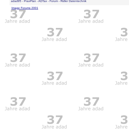
adad95 - PraxPlan - ADTax - Forum - Ridler Datentechnik
Image Forums 2001