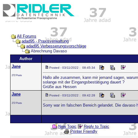
All Forums
adad95 - Praxisverwaltung
adad95 Verbesserungsvorschläge
Abrechnung Davaso
Author
Jane
Posted - 03/11/2022 : 08:45:34
272 Posts
Hallo alle zusammen, kann mir jemand sagen, warum e
solange mit der Eingangsbestätigung dauert ?
Grüße aus Hessen
Jane
Posted - 03/11/2022 : 09:42:28
272 Posts
Sorry war im falschen Bereich gelandet. Die davaso 
New Topic
Reply to Topic
Printer Friendly