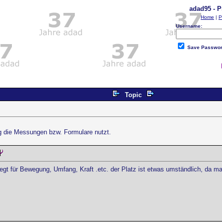
adad95 - P
Home
|
P
Username:
Save Passwo
Topic
ung die Messungen bzw. Formulare nutzt.
egt für Bewegung, Umfang, Kraft .etc. der Platz ist etwas umständlich, da