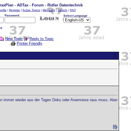
raxPlan - ADTax - Forum - Ridler Datentechnik
rofile
|
Register
|
Active Topics
|
Members
|
Search
|
FAQ
Password:
Select Language
rd
New Topic
Reply to Topic
Printer Friendly
 man immer wieder aus der Tages Doku oder Anamnese raus muss. Aber