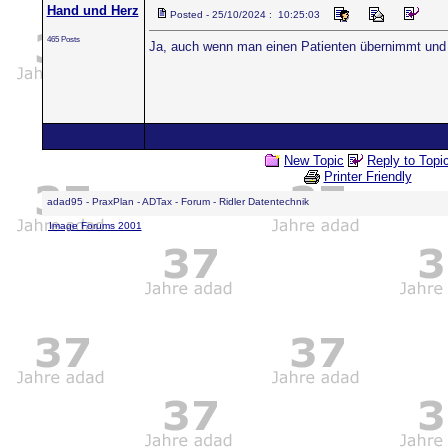
Hand und Herz
Posted - 25/10/2024 : 10:25:03
465 Posts
Ja, auch wenn man einen Patienten übernimmt und i
New Topic
Reply to Topi
Printer Friendly
adad95 - PraxPlan - ADTax - Forum - Ridler Datentechnik
Image Forums 2001