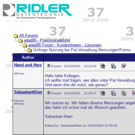
All Forums
adad95 - Praxisverwaltung
adad95 Forum - Kundenfragen - Lösungen
Umfrage Nutzung bei Pat-Verwaltung Messungen/Formu
Author
Hand und Herz
Posted - 10/10/2024 : 13:12:03
465 Posts
Hallo liebe Kollegen,
ich wollte mal fragen, wer alles unter Pat-Verwalt
Und wenn ihre die nutzt, wie genau?
SebastianKlien
Posted - 13/10/2024 : 22:29:47
Germany
Wir nutzen es. Wir haben diverse Messungen angel
600 Posts
das hatte ich schon mal als Wunsch geäußert…
Sebastian Klien
Edited by - SebastianKlien on 13/10/2024 22:30:26