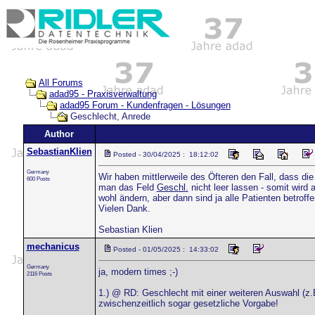
All Forums
adad95 - Praxisverwaltung
adad95 Forum - Kundenfragen - Lösungen
Geschlecht, Anrede
Author
SebastianKlien
Posted - 30/04/2025 : 18:12:02
Germany
Wir haben mittlerweile des Öfteren den Fall, dass d
600 Posts
man das Feld
Geschl.
nicht leer lassen - somit wird
wohl ändern, aber dann sind ja alle Patienten betroff
Vielen Dank.
Sebastian Klien
mechanicus
Posted - 01/05/2025 : 14:33:02
Germany
ja, modern times ;-)
2116 Posts
1.) @ RD: Geschlecht mit einer weiteren Auswahl (z.B.
zwischenzeitlich sogar gesetzliche Vorgabe!