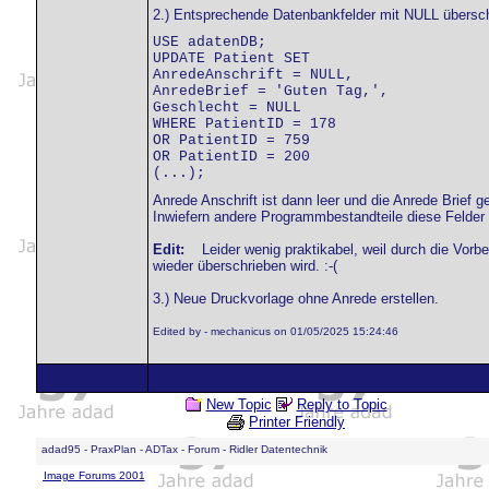
2.) Entsprechende Datenbankfelder mit NULL übersch
USE adatenDB;

UPDATE Patient SET

AnredeAnschrift = NULL,

AnredeBrief = 'Guten Tag,',

Geschlecht = NULL

WHERE PatientID = 178

OR PatientID = 759

OR PatientID = 200

(...);
Anrede Anschrift ist dann leer und die Anrede Brief g
Inwiefern andere Programmbestandteile diese Felder 
Edit:
Leider wenig praktikabel, weil durch die Vorb
wieder überschrieben wird. :-(
3.) Neue Druckvorlage ohne Anrede erstellen.
Edited by - mechanicus on 01/05/2025 15:24:46
New Topic
Reply to Topic
Printer Friendly
adad95 - PraxPlan - ADTax - Forum - Ridler Datentechnik
Image Forums 2001