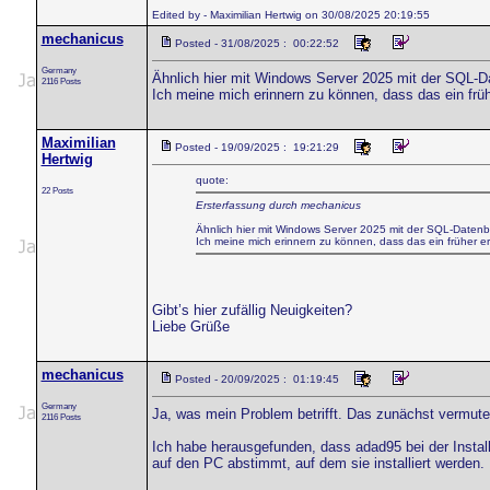
Edited by - Maximilian Hertwig on 30/08/2025 20:19:55
mechanicus
Posted - 31/08/2025 : 00:22:52
Germany
Ähnlich hier mit Windows Server 2025 mit der SQL-Da
2116 Posts
Ich meine mich erinnern zu können, dass das ein früh
Maximilian
Posted - 19/09/2025 : 19:21:29
Hertwig
quote:
22 Posts
Ersterfassung durch mechanicus
Ähnlich hier mit Windows Server 2025 mit der SQL-Datenba
Ich meine mich erinnern zu können, dass das ein früher erö
Gibt’s hier zufällig Neuigkeiten?
Liebe Grüße
mechanicus
Posted - 20/09/2025 : 01:19:45
Germany
Ja, was mein Problem betrifft. Das zunächst vermute
2116 Posts
Ich habe herausgefunden, dass adad95 bei der Install
auf den PC abstimmt, auf dem sie installiert werden.