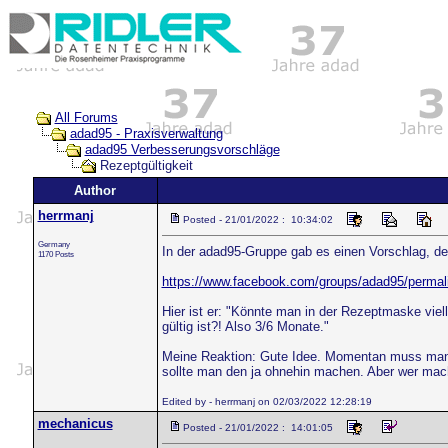
All Forums
adad95 - Praxisverwaltung
adad95 Verbesserungsvorschläge
Rezeptgültigkeit
Author
herrmanj
Posted - 21/01/2022 : 10:34:02
Germany
In der adad95-Gruppe gab es einen Vorschlag, der
1170 Posts
https://www.facebook.com/groups/adad95/perma
Hier ist er: "Könnte man in der Rezeptmaske vie
gültig ist?! Also 3/6 Monate."
Meine Reaktion: Gute Idee. Momentan muss man
sollte man den ja ohnehin machen. Aber wer mac
Edited by - herrmanj on 02/03/2022 12:28:19
mechanicus
Posted - 21/01/2022 : 14:01:05