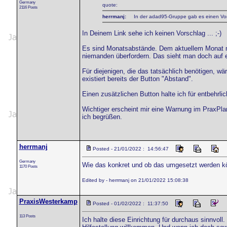
Germany
quote:
2116 Posts
herrmanj:
In der adad95-Gruppe gab es einen Vorsc
In Deinem Link sehe ich keinen Vorschlag ... ;-)
Es sind Monatsabstände. Dem aktuellem Monat ma
niemanden überfordern. Das sieht man doch auf e
Für diejenigen, die das tatsächlich benötigen, wä
existiert bereits der Button "Abstand".
Einen zusätzlichen Button halte ich für entbehrlic
Wichtiger erscheint mir eine Warnung im PraxPlan
ich begrüßen.
herrmanj
Posted - 21/01/2022 : 14:56:47
Germany
Wie das konkret und ob das umgesetzt werden kö
1170 Posts
Edited by - herrmanj on 21/01/2022 15:08:38
PraxisWesterkamp
Posted - 01/02/2022 : 11:37:50
113 Posts
Ich halte diese Einrichtung für durchaus sinnvoll