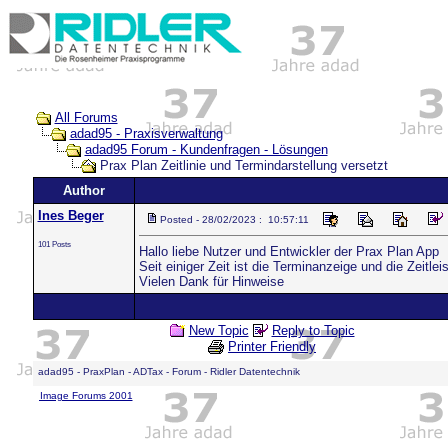
All Forums
adad95 - Praxisverwaltung
adad95 Forum - Kundenfragen - Lösungen
Prax Plan Zeitlinie und Termindarstellung versetzt
Author
Ines Beger
Posted - 28/02/2023 : 10:57:11
101 Posts
Hallo liebe Nutzer und Entwickler der Prax Plan App
Seit einiger Zeit ist die Terminanzeige und die Zeitl
Vielen Dank für Hinweise
New Topic
Reply to Topic
Printer Friendly
adad95 - PraxPlan - ADTax - Forum - Ridler Datentechnik
Image Forums 2001