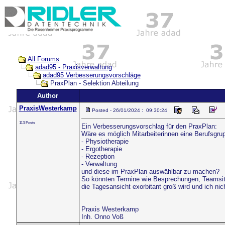
All Forums
adad95 - Praxisverwaltung
adad95 Verbesserungsvorschläge
PraxPlan - Selektion Abteilung
Author
PraxisWesterkamp
Posted - 26/01/2024 : 09:30:24
113 Posts
Ein Verbesserungsvorschlag für den PraxPlan:
Wäre es möglich Mitarbeiterinnen eine Berufsgr
- Physiotherapie
- Ergotherapie
- Rezeption
- Verwaltung
und diese im PraxPlan auswählbar zu machen?
So könnten Termine wie Besprechungen, Teamsit
die Tagesansicht exorbitant groß wird und ich ni
Praxis Westerkamp
Inh. Onno Voß