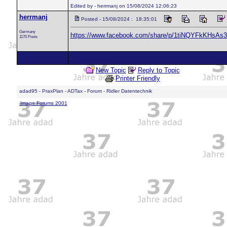
Edited by - herrmanj on 15/08/2024 12:06:23
herrmanj
Posted - 15/08/2024 : 18:35:01
Germany
https://www.facebook.com/share/p/1tiNQYFkKHsAs3
1170 Posts
New Topic
Reply to Topic
Printer Friendly
adad95 - PraxPlan - ADTax - Forum - Ridler Datentechnik
Image Forums 2001