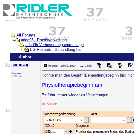
All Forums
adad95 - Praxisverwaltung
adad95 Verbesserungsvorschläge
BG-Rezepte - Behandlung bis
Author
herrmanj
Posted - 15/08/2024 : 12:04:57
Germany
Könnte man den Begriff (Behandlungsbeginn bis) nich
1170 Posts
Physiotherapiebeginn am
Es führt immer wieder zu Verwirrungen.
Ist-Stand: