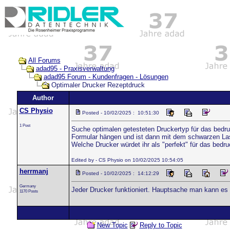
All Forums
adad95 - Praxisverwaltung
adad95 Forum - Kundenfragen - Lösungen
Optimaler Drucker Rezeptdruck
Author
CS Physio
Posted - 10/02/2025 : 10:51:30
1 Post
Suche optimalen getesteten Druckertyp für das bedru
Formular hängen und ist dann mit dem schwarzen Las
Welche Drucker würdet ihr als "perfekt" für das bed
Edited by - CS Physio on 10/02/2025 10:54:05
herrmanj
Posted - 10/02/2025 : 14:12:29
Germany
Jeder Drucker funktioniert. Hauptsache man kann es 
1170 Posts
New Topic
Reply to Topic