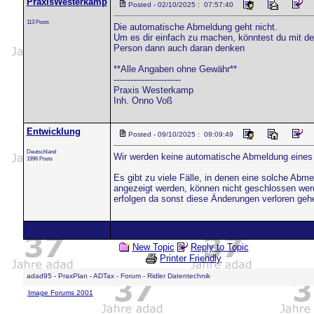
PraxisWesterkamp
Posted - 02/10/2025 : 07:57:40
113 Posts
Die automatische Abmeldung geht nicht.
Um es dir einfach zu machen, könntest du mit de
Person dann auch daran denken
**Alle Angaben ohne Gewähr**
------------------------
Praxis Westerkamp
Inh. Onno Voß
Entwicklung
Posted - 09/10/2025 : 09:09:49
Deutschland
Wir werden keine automatische Abmeldung eines
1996 Posts
Es gibt zu viele Fälle, in denen eine solche Abme
angezeigt werden, können nicht geschlossen wer
erfolgen da sonst diese Änderungen verloren geh
New Topic
Reply to Topic
Printer Friendly
adad95 - PraxPlan - ADTax - Forum - Ridler Datentechnik
Image Forums 2001