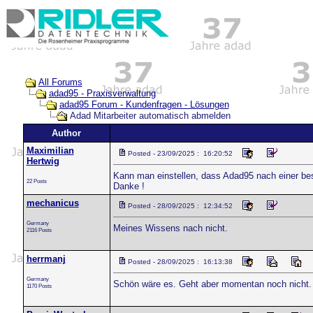
All Forums
adad95 - Praxisverwaltung
adad95 Forum - Kundenfragen - Lösungen
Adad Mitarbeiter automatisch abmelden
Author
Maximilian
Posted - 23/09/2025 : 16:20:52
Hertwig
Kann man einstellen, dass Adad95 nach einer be
22 Posts
Danke !
mechanicus
Posted - 28/09/2025 : 12:34:52
Germany
Meines Wissens nach nicht.
2116 Posts
herrmanj
Posted - 28/09/2025 : 16:13:38
Germany
Schön wäre es. Geht aber momentan noch nicht.
1170 Posts