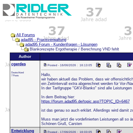
All Forums
adad95 - Praxisverwaltung
adad95 Forum - Kundenfragen - Lösungen
Blankorezepte Ergotherapie / Berechnung VND fehlt
Author
cgerdes
Posted - 16/06/2026 : 16:13:05
Deutschland
Hallo,
7 Posts
wir haben aktuell das Problem, dass wir offensichtl
ein Zeitintervall extra abgerechnet werden für Vor-/
In der Tarifgruppe "GKV-Blanko" sind alle Leistungen a
In dem Beitrag hier:
https://forum.adad95.de/topic.asp?TOPIC_ID=6467
ist das genau so auch erklärt. Allerdings wird dami
Muss man jetzt die vordefinierten Leistungen all so 
Schönen Gruß, Carsten
Entwicklung
Posted - 17/06/2026 : 16:03:05