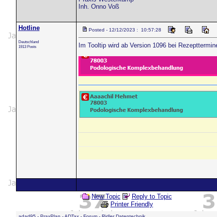
Inh. Onno Voß
Hotline
Posted - 12/12/2023 : 10:57:28
Deutschland
Im Tooltip wird ab Version 1096 bei Rezepttermi
1913 Posts
New Topic
Reply to Topic
Printer Friendly
adad95 - PraxPlan - ADTax - Forum - Ridler Datentechnik