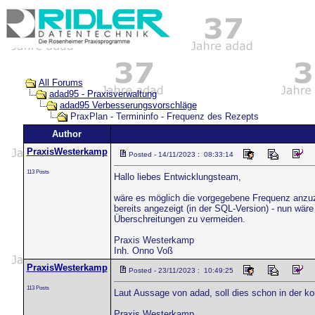
All Forums
adad95 - Praxisverwaltung
adad95 Verbesserungsvorschläge
PraxPlan - Termininfo - Frequenz des Rezepts
Author
PraxisWesterkamp
Posted - 14/11/2023 : 08:33:14
113 Posts
Hallo liebes Entwicklungsteam,
wäre es möglich die vorgegebene Frequenz anzuz
bereits angezeigt (in der SQL-Version) - nun wär
Überschreitungen zu vermeiden.
Praxis Westerkamp
Inh. Onno Voß
PraxisWesterkamp
Posted - 23/11/2023 : 10:49:25
113 Posts
Laut Aussage von adad, soll dies schon in der k
Praxis Westerkamp