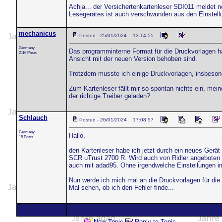
Achja... der Versichertenkartenleser SDI011 meldet n
Lesegerätes ist auch verschwunden aus den Einstell
mechanicus
Posted - 25/01/2024 : 13:14:55
Germany
Das programminterne Format für die Druckvorlagen hat
2116 Posts
Ansicht mit der neuen Version behoben sind.
Trotzdem musste ich einige Druckvorlagen, insbeso
Zum Kartenleser fällt mir so spontan nichts ein, mein
der richtige Treiber geladen?
Schlauch
Posted - 26/01/2024 : 17:08:57
Germany
Hallo,
15 Posts
den Kartenleser habe ich jetzt durch ein neues Gerät 
SCR uTrust 2700 R. Wird auch von Ridler angeboten u
auch mit adad95. Ohne irgendwelche Einstellungen 
Nun werde ich mich mal an die Druckvorlagen für di
Mal sehen, ob ich den Fehler finde...
New Topic
Reply to Topic