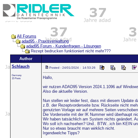
All Forums
adad95 - Praxisverwaltung
adad95 Forum - Kundenfragen - Lösungen
Rezept bedrucken funktioniert nicht mehr???
Author
Schlauch
Posted - 24/01/2024 : 14:53:26
Germany
Hallo,
15 Posts
wir nutzen ADAD95 Version 2024.1.1096 auf Window
Also die aktuelle Version.
Nun stellen wir leider fest, dass mit diesem Update 
z.B. der Rezeptvorderseite bzw. Rückseite nicht mehr 
genutzten Vorlage wir auf mehrere Seiten verschobe
Die Vorderseite mit der IK Nummer wird überhaupt nich
Wir haben tatsächlich am System nichts geändert. Au
Wo soll ich nachsehen? Und.. BTW...ich bin KEIN unb
Nur so etwas braucht man wirklich nicht.
Irgendwelche Tipps?