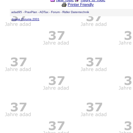
Printer Friendly
adad95 - PraxPlan - ADTax - Forum - Ridler Datentechnik
Image Forums 2001