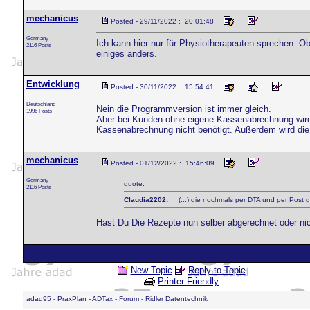
mechanicus
Posted - 29/11/2022 : 20:01:48
Germany
Ich kann hier nur für Physiotherapeuten sprechen. 
2116 Posts
einiges anders.
Entwicklung
Posted - 30/11/2022 : 15:54:41
Deutschland
Nein die Programmversion ist immer gleich.
1996 Posts
Aber bei Kunden ohne eigene Kassenabrechnung wird 
Kassenabrechnung nicht benötigt. Außerdem wird die
mechanicus
Posted - 01/12/2022 : 15:46:09
Germany
quote:
2116 Posts
Claudia2202:
(...) die nochmals per DTA und per Post ge
Hast Du Die Rezepte nun selber abgerechnet oder ni
New Topic
Reply to Topic
Printer Friendly
adad95 - PraxPlan - ADTax - Forum - Ridler Datentechnik