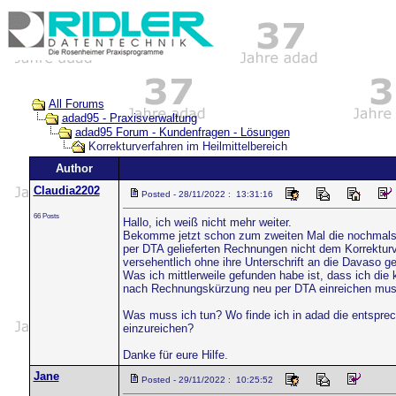
All Forums
adad95 - Praxisverwaltung
adad95 Forum - Kundenfragen - Lösungen
Korrekturverfahren im Heilmittelbereich
Author
Claudia2202
Posted - 28/11/2022 : 13:31:16
66 Posts
Hallo, ich weiß nicht mehr weiter.
Bekomme jetzt schon zum zweiten Mal die nochmals 
per DTA gelieferten Rechnungen nicht dem Korrekturv
versehentlich ohne ihre Unterschrift an die Davaso ge
Was ich mittlerweile gefunden habe ist, dass ich di
nach Rechnungskürzung neu per DTA einreichen mus
Was muss ich tun? Wo finde ich in adad die entsprec
einzureichen?
Danke für eure Hilfe.
Jane
Posted - 29/11/2022 : 10:25:52